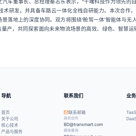
文汽车董事长、总经理秦志东表示，“千曙科技作为领先的
卡技术研发，并具备车路云一体化全栈自研能力。本次合作
场景落地上的深度协同。双方将围绕‘舱驾一体’智能体与无
前装量产，共同探索面向未来物流场景的高效、绿色、智慧运
导航
联系我们
业务
首页
联系邮箱
Taa
关于公司
商务合作
Daa
BD@tranxmart.com
核心技术
媒体垂询
产品与服务